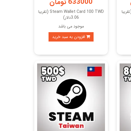
633000 تومان
Steam Wallet Card  (تقریبا
Steam Wallet Card 100 TWD (تقریبا
3.06دلار)
موجود می باشد
افزودن به سبد خرید