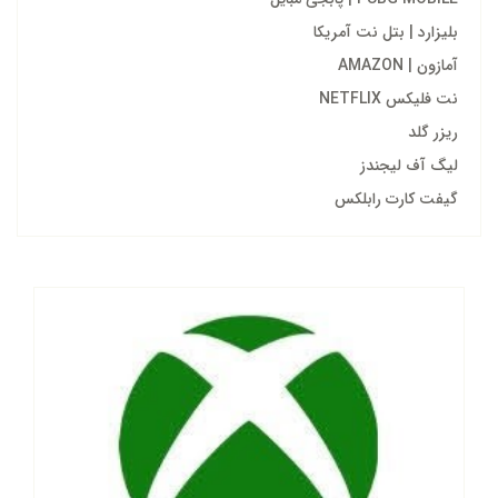
بلیزارد | بتل نت آمریکا
آمازون | AMAZON
نت فلیکس NETFLIX
ریزر گلد
لیگ آف لیجندز
گیفت کارت رابلکس