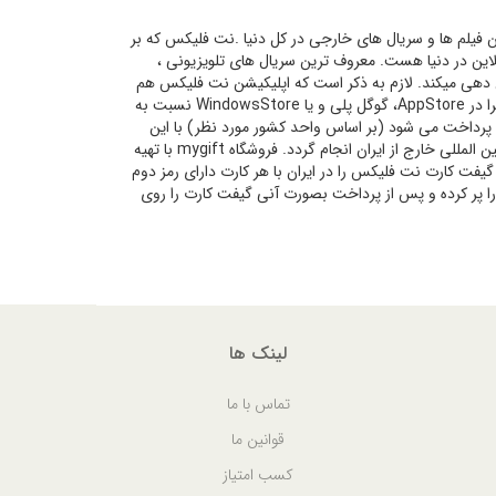
 جدیدترین فیلم ها و سریال های خارجی در کل دنیا .نت فلیکس که بر
بصورت آنلاین در دنیا هست. معروف ترین سریال های تلویزیونی ،
نده و آنها را سرویس دهی میکند. لازم به ذکر است که اپلیکیشن نت فلیکس هم
برای اندروید، iOS و ویندوزفون در دسترس هست. جهت دانلود نت فلیکس می توانید آنرا در AppStore، گوگل پلی و یا WindowsStore نسبت به
 پرداخت می شود (بر اساس واحد کشور مورد نظر) با این
حال واحد ریال یا تومان ایران در کار نیست و هزینه اشتراک نتفلیکس باید بصورت خرید بین المللی خارج از ایران انجام گردد. فروشگاه mygift با تهیه
یفت کارت نت فلیکس را در ایران با هر کارت دارای رمز دوم
ا پر کرده و پس از پرداخت بصورت آنی گیفت کارت را روی
لینک ها
تماس با ما
قوانین ما
کسب امتیاز