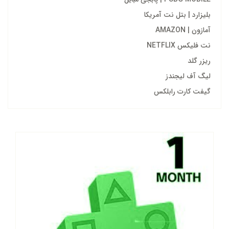
بلیزارد | بتل نت آمریکا
آمازون | AMAZON
نت فلیکس NETFLIX
ریزر گلد
لیگ آف لیجندز
گیفت کارت رابلکس