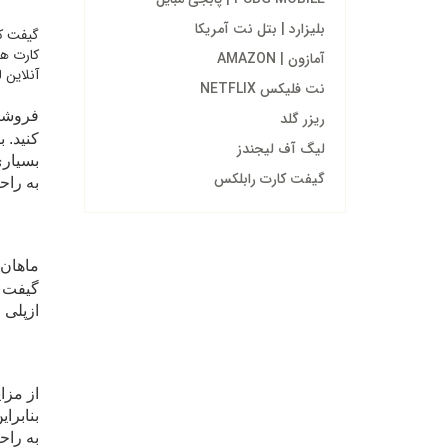
بلیزارد | بتل نت آمریکا
کارت ها
آمازون | AMAZON
آنلاین لذت ببرید. خرید
نت فلیکس NETFLIX
فروشگا
ریزر گلد
کنید. 
لیگ آف لیجندز
بسیاری
گیفت کارت رابلکس
به راح
ماهان 
گیفت
پ
ازپلی 
از مزا
بنابرا
به راح