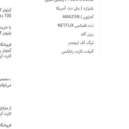
بلیزارد | بتل نت آمریکا
100 دلاری ایتونز iTunes Gift card $100- apple gift card
آمازون | AMAZON
نت فلیکس NETFLIX
ایتونز گیفت کارت 5 دلاری
ریزر گلد
لیگ آف لیجندز
فروشگاه
آیتونز 
گیفت کارت رابلکس
کارت آی
می‌توانی
از مزای
کارت آی
فروشگاه