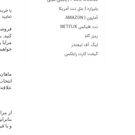
بلیزارد | بتل نت آمریکا
نمایید iTunes Gift card $20- Apple gift card خرید عمده ایتونز گیفت کارت
آمازون | AMAZON
نت فلیکس NETFLIX
فروشگا
ریزر گلد
کنید. 
مزایا 
لیگ آف لیجندز
خواهید
گیفت کارت رابلکس
ماهان 
انتخاب
علاقه‌ت
از مزا
بنابرا
و با ق