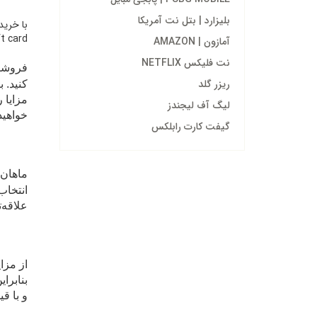
بلیزارد | بتل نت آمریکا
e gift card
آمازون | AMAZON
نت فلیکس NETFLIX
فروشگا
ریزر گلد
کنید. 
مزایا 
لیگ آف لیجندز
خواهید
گیفت کارت رابلکس
ماهان 
انتخاب
علاقه‌ت
از مزا
بنابرا
و با ق